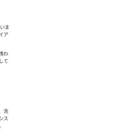
いま
イア
携わ
して
、洗
シス
。