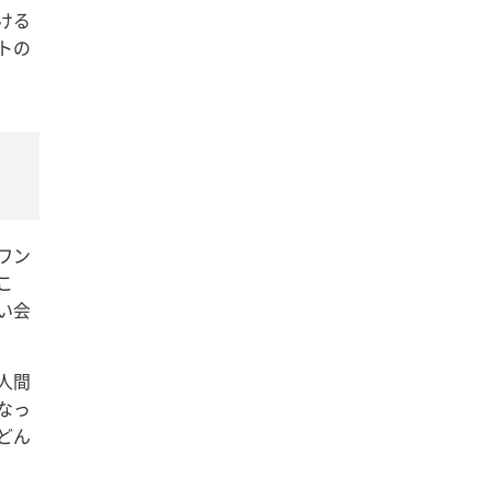
ける
トの
ワン
こ
い会
人間
なっ
どん