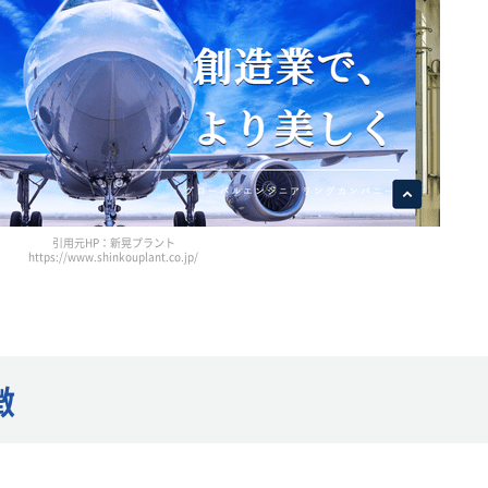
引用元HP：新晃プラント
https://www.shinkouplant.co.jp/
徴