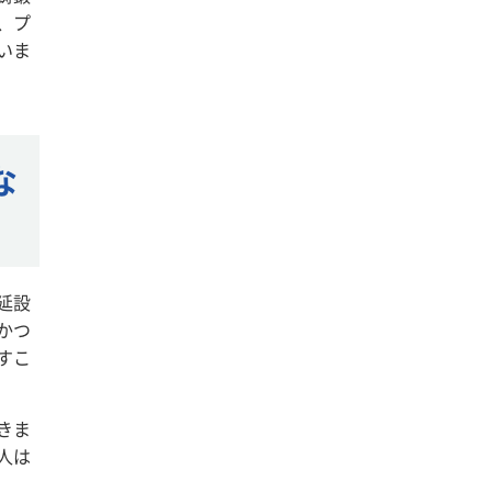
、プ
いま
な
延設
かつ
すこ
きま
人は