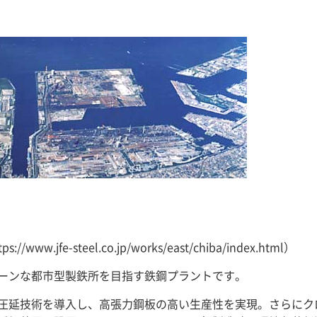
.jfe-steel.co.jp/works/east/chiba/index.html）
ーンな都市型製鉄所を目指す鉄鋼プラントです。
圧延技術を導入し、高張力鋼板の高い生産性を実現。さらにク