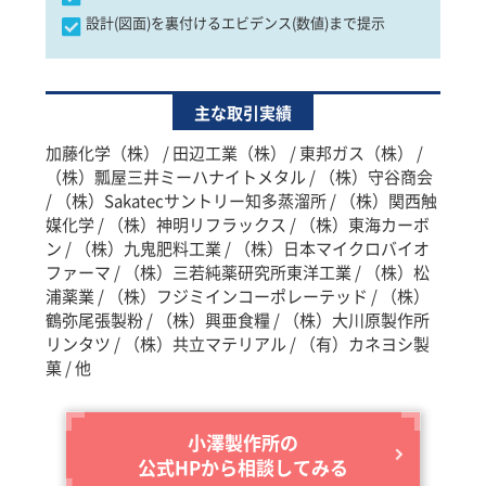
設計(図面)を裏付けるエビデンス(数値)まで提示
主な取引実績
加藤化学（株） / 田辺工業（株） / 東邦ガス（株） /
（株）瓢屋三井ミーハナイトメタル / （株）守谷商会
/ （株）Sakatecサントリー知多蒸溜所 / （株）関西触
媒化学 / （株）神明リフラックス / （株）東海カーボ
ン / （株）九鬼肥料工業 / （株）日本マイクロバイオ
ファーマ / （株）三若純薬研究所東洋工業 / （株）松
浦薬業 / （株）フジミインコーポレーテッド / （株）
鶴弥尾張製粉 / （株）興亜食糧 / （株）大川原製作所
リンタツ / （株）共立マテリアル / （有）カネヨシ製
菓 / 他
小澤製作所の
公式HPから相談してみる