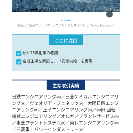
引用元：東海プラントエンジニアリング公式HP(https://www.tpe.co.jp/)
ここに注目
昭和18年創業の老舗
自社工場を新設し、「安定供給」を実現
主な取引実績
日鉄エンジニアリング㈱／三菱ケミカルエンジニアリ
ング㈱／ヴェオリア・ジェネッツ㈱／大陽日酸エンジ
ニアリング㈱／王子エンジニアリング㈱／㈱IHI回転
機械エンジニアリング／オルガノプラントサービス㈱
／東芝プラントシステム㈱／東レエンジニアリング㈱
／三菱重工パワーインダストリー㈱