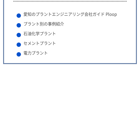
愛知のプラントエンジニアリング会社ガイド Ploop
プラント別の事例紹介
石油化学プラント
セメントプラント
電力プラント
実績×サポート⼒で選ぶ
愛知のおすすめプラントエンジニ
アリング会社4選